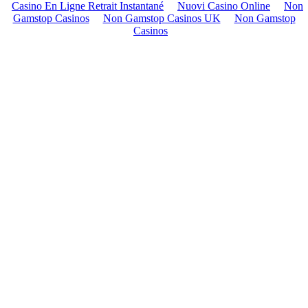
Casino En Ligne Retrait Instantané
Nuovi Casino Online
Non
Gamstop Casinos
Non Gamstop Casinos UK
Non Gamstop
Casinos